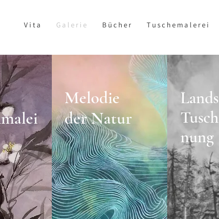
V i t a
G a l e r i e
B ü c h e r
T u s c h e m a l e r e i
Melodie
Lands
Tusch
malei
der Natur
nung