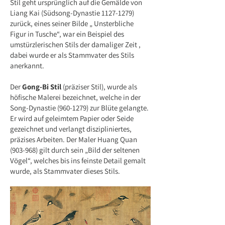
Stil geht ursprünglich auf die Gemälde von
Liang Kai (Südsong-Dynastie
1127-1279)
zurück, eines seiner Bilde „ Unsterbliche
Figur in Tusche“, war ein Beispiel des
umstürzlerischen Stils der damaliger Zeit ,
dabei wurde er als Stammvater des Stils
anerkannt.
Der
Gong-Bi Stil
(präziser Stil), wurde als
höfische Malerei bezeichnet, welche in der
Song-Dynastie
(960-1279)
zur Blüte gelangte.
Er wird auf geleimtem Papier oder Seide
gezeichnet und verlangt diszipliniertes,
präzises Arbeiten. Der Maler Huang Quan
(903-968) gilt durch sein „Bild der seltenen
Vögel“, welches bis ins feinste Detail gemalt
wurde, als Stammvater dieses Stils.